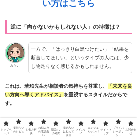
い方はこちら
逆に「向かないかもしれない人」の特徴は？
一方で、「はっきり白黒つけたい」「結果を
断言してほしい」というタイプの人には、少
し物足りなく感じるかもしれません。
みらい
これは、琥珀先生が相談者の気持ちを尊重し、
「未来を良
い方向へ導くアドバイス」
を重視するスタイルだからで
す。
口コミの中にも「悪いことをやわらかく言う」「現実的な
電話占い
お悩み別
電話占い
エンジェ
プライバ
厳しさを強調しない」との意見がありました。
トップペ
お悩み解
電話占い
ツインレ
サイトマ
お問合わ
のレビュ
の電話占
はじめて
ルナンバ
シーポリ
ージ
決
の疑問
イ
ップ
せ
ー
い
講座
ー
シー