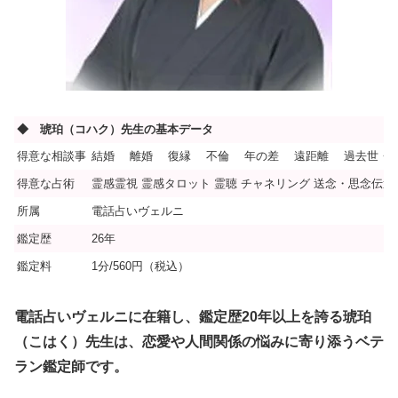
◆ 琥珀（コハク）先生の基本データ
得意な相談事
結婚 離婚 復縁 不倫 年の差 遠距離 過去世・前
得意な占術
霊感霊視 霊感タロット 霊聴 チャネリング 送念・思念伝達
所属
電話占いヴェルニ
鑑定歴
26年
鑑定料
1分/560円（税込）
電話占いヴェルニに在籍し、鑑定歴20年以上を誇る琥珀
（こはく）先生は、恋愛や人間関係の悩みに寄り添うベテ
ラン鑑定師です。