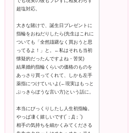
でも現実の彼もブレずに相変わらず
超塩対応。
大きな賭けで、誕生日プレゼントに
指輪をおねだりしたら(先生はこれに
ついても「全然躊躇なく買おうと思
ってるよ！」と。←私はそれも当初
懐疑的だったんですよね・苦笑)
結果婚約指輪くらいの価格のものを
あっさり買ってくれて、しかも左手
薬指につけていいよ(←現実はもっと
ぶっきらぼうな言い方)という話に。
本当にびっくりしたし人生初指輪。
やっぱ凄く嬉しいです(´；Д；`)
相手の気持ちを細かくみてくださる