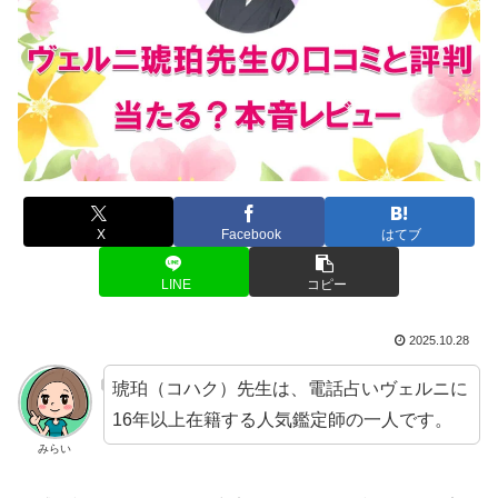
X
Facebook
はてブ
LINE
コピー
2025.10.28
琥珀（コハク）先生は、電話占いヴェルニに
16年以上在籍する人気鑑定師の一人です。
みらい