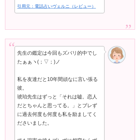
引用元：電話占いヴェルニ（レビュー）
先生の鑑定は今回もズバリ的中でし
たぁぁヽ(；▽；)ノ
私を友達だと10年間頑なに言い張る
彼。
琥珀先生はずっと「それは嘘。恋人
だとちゃんと思ってる。」とブレず
に過去何度も何度も私を励ましてく
ださいました。